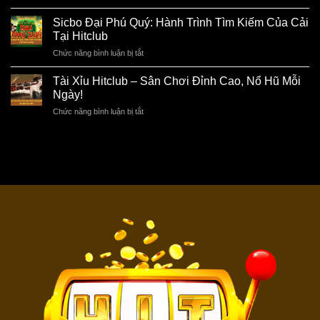
Baccarat
–
Phút
Live
Sicbo Đại Phú Quý: Hành Trình Tìm Kiếm Của Cải
Sòng
Hitclub:
Bài
Tại Hitclub
Đấu
Thật,
Chức năng bình luận bị tắt
ở
Kịch
Thắng
Sicbo
Tính,
Cực
Đại
Tài Xỉu Hitclub – Sân Chơi Đỉnh Cao, Nổ Hũ Mỗi
Nhận
Đã
Phú
Quà
Ngày!
Quý:
Siêu
Chức năng bình luận bị tắt
ở
Hành
Khủng!
Tài
Trình
Xỉu
Tìm
Hitclub
Kiếm
–
Của
Sân
Cải
Chơi
Tại
Đỉnh
Hitclub
Cao,
Nổ
Hũ
Mỗi
Ngày!