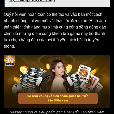
Quý hội viên hoàn toàn có thể tạo và vào bàn một cách
nhanh chóng chỉ với một vài thao tác đơn giản. Hình ảnh
thân thiện, tính năng mượt mà cùng cộng đồng đông đảo
chính là những điểm cộng khiến tựa game này trở thành
lựa chọn hàng đầu của bet thủ yêu thích bài lá truyền
thống.
Sơ lược chung về siêu phẩm game bài Tiến Lên Miền Nam