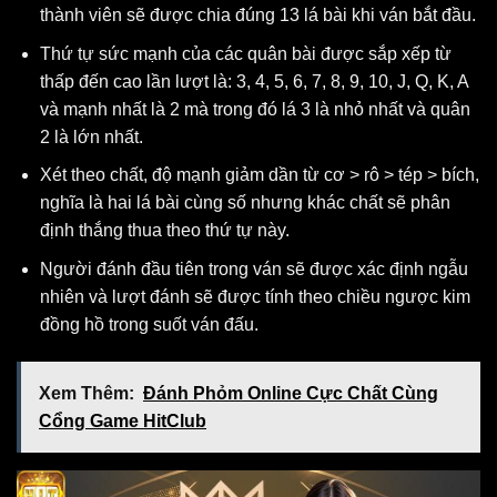
thành viên sẽ được chia đúng 13 lá bài khi ván bắt đầu.
Thứ tự sức mạnh của các quân bài được sắp xếp từ
thấp đến cao lần lượt là: 3, 4, 5, 6, 7, 8, 9, 10, J, Q, K, A
và mạnh nhất là 2 mà trong đó lá 3 là nhỏ nhất và quân
2 là lớn nhất.
Xét theo chất, độ mạnh giảm dần từ cơ > rô > tép > bích,
nghĩa là hai lá bài cùng số nhưng khác chất sẽ phân
định thắng thua theo thứ tự này.
Người đánh đầu tiên trong ván sẽ được xác định ngẫu
nhiên và lượt đánh sẽ được tính theo chiều ngược kim
đồng hồ trong suốt ván đấu.
Xem Thêm:
Đánh Phỏm Online Cực Chất Cùng
Cổng Game HitClub