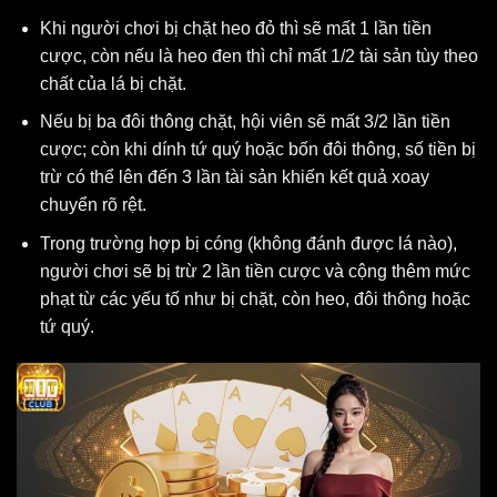
Khi người chơi bị chặt heo đỏ thì sẽ mất 1 lần tiền
cược, còn nếu là heo đen thì chỉ mất 1/2 tài sản tùy theo
chất của lá bị chặt.
Nếu bị ba đôi thông chặt, hội viên sẽ mất 3/2 lần tiền
cược; còn khi dính tứ quý hoặc bốn đôi thông, số tiền bị
trừ có thể lên đến 3 lần tài sản khiến kết quả xoay
chuyển rõ rệt.
Trong trường hợp bị cóng (không đánh được lá nào),
người chơi sẽ bị trừ 2 lần tiền cược và cộng thêm mức
phạt từ các yếu tố như bị chặt, còn heo, đôi thông hoặc
tứ quý.