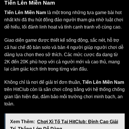
Tiến Lên Miền Nam
Tiến Lên Miền Nam
là một trong những tựa game bài hot
nhất khi đã thu hút đông đảo người tham gia nhờ luật chơi
dễ hiểu, lối đánh linh hoạt và tính cạnh tranh vô cùng cao.
Giao diện game được thiết kế sống động, sắc nét, hỗ trợ
cả hai chế độ bàn solo và bàn 4 người giúp người chơi dễ
dàng lựa chọn theo sở thích. Các mức cược đa dạng từ
2K đến 20K phù hợp với cả người mới và cao thủ, mang
lại cảm giác kịch tính trong từng ván đấu.
Không chỉ là nơi để giải trí đơn thuần,
Tiến Lên Miền Nam
trên HitClub còn là sân chơi công bằng với hệ thống chống
gian lận hiện đại, đảm bảo môi trường chơi minh bạch, an
toàn.
Xem Thêm:
Chơi Xì Tố Tại HitClub: Đỉnh Cao Giải
Trí, Thắng Lớn Dễ Dàng