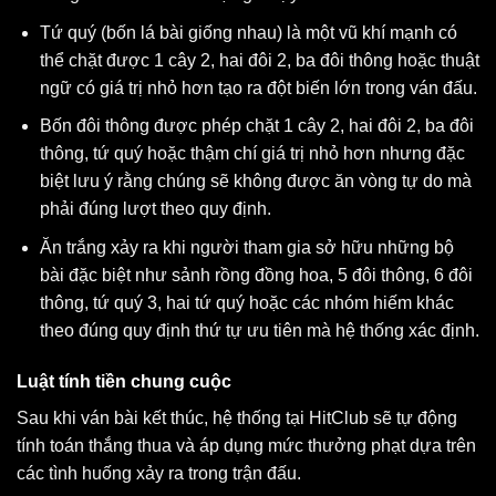
Tứ quý (bốn lá bài giống nhau) là một vũ khí mạnh có
thể chặt được 1 cây 2, hai đôi 2, ba đôi thông hoặc thuật
ngữ có giá trị nhỏ hơn tạo ra đột biến lớn trong ván đấu.
Bốn đôi thông được phép chặt 1 cây 2, hai đôi 2, ba đôi
thông, tứ quý hoặc thậm chí giá trị nhỏ hơn nhưng đặc
biệt lưu ý rằng chúng sẽ không được ăn vòng tự do mà
phải đúng lượt theo quy định.
Ăn trắng xảy ra khi người tham gia sở hữu những bộ
bài đặc biệt như sảnh rồng đồng hoa, 5 đôi thông, 6 đôi
thông, tứ quý 3, hai tứ quý hoặc các nhóm hiếm khác
theo đúng quy định thứ tự ưu tiên mà hệ thống xác định.
Luật tính tiền chung cuộc
Sau khi ván bài kết thúc, hệ thống tại HitClub sẽ tự động
tính toán thắng thua và áp dụng mức thưởng phạt dựa trên
các tình huống xảy ra trong trận đấu.