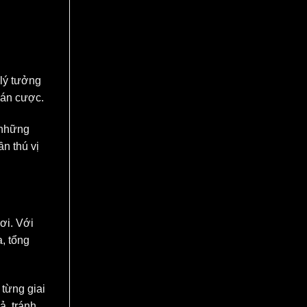
 lý tưởng
 ván cược.
 những
n thú vị
ơi. Với
a, tổng
 từng giai
ả, tránh