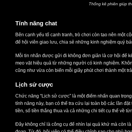
Thống kê phiên giúp th
Tính năng chat
Bên cạnh yếu tố cạnh tranh, trò chơi còn tạo nên một c
để hội viên giao lưu, chia sẻ những kinh nghiệm quý bá
Mỗi tin nhắn được gửi đi không đơn giản là cơ hội để k
mẹo vặt hiệu quả từ những người có kinh nghiệm. Không
cũng như vừa còn biến mỗi giây phút chơi thành một trả
Lịch sử cược
Chức năng “Lịch sử cược” là một điểm nhấn quan trọng
tính năng này, bạn có thể tra cứu lại toàn bộ các lần đặ
tiền, số tiền thắng thua và cả những chi tiết cụ thể về t
Đây không chỉ là công cụ để nhìn lại quá khứ mà còn là
đoạn. Từ đó, hội viên có thể điều chỉnh sao cho phù hợp