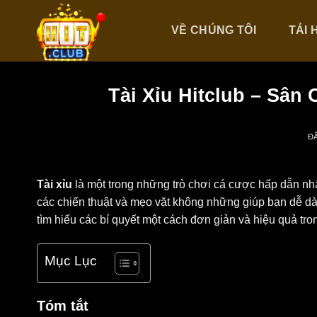
Bỏ
qua
VỀ CHÚNG TÔI
TẢI 
nội
dung
Tài Xỉu Hitclub – Sân
Đ
Tài xỉu
là một trong những trò chơi cá cược hấp dẫn nhấ
các chiến thuật và mẹo vặt không những giúp bạn dễ dàn
tìm hiểu các bí quyết một cách đơn giản và hiệu quả tron
Mục Lục
Tóm tắt