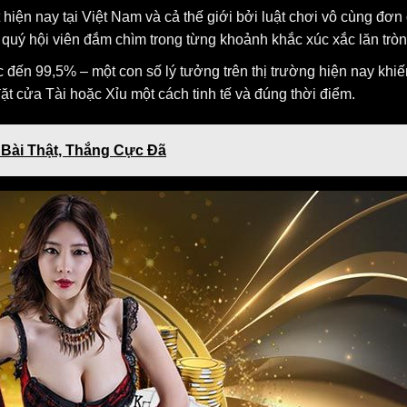
iện nay tại Việt Nam và cả thế giới bởi luật chơi vô cùng đơn 
quý hội viên đắm chìm trong từng khoảnh khắc xúc xắc lăn tròn
 đến 99,5% – một con số lý tưởng trên thị trường hiện nay khiế
t cửa Tài hoặc Xỉu một cách tinh tế và đúng thời điểm.
g Bài Thật, Thắng Cực Đã