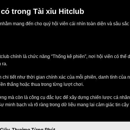
có trong Tài xỉu Hitclub
b nhằm mang đến cho quý hội viên cái nhìn toàn diện và sâu sắ
tclub chính là chức năng “Thống kê phiên”, nơi hội viên có thể 
n ra.
 chi tiết như thời gian chính xác của mỗi phiên, danh tính của
iền thắng hoặc thua trong từng lượt chơi.
g mà còn là công cụ đắc lực để xây dựng chiến lược cá nhân, 
 minh bạch và rõ ràng trong dữ liệu mang lại cảm giác tin cậy
g Giây, Thưởng Từng Phút