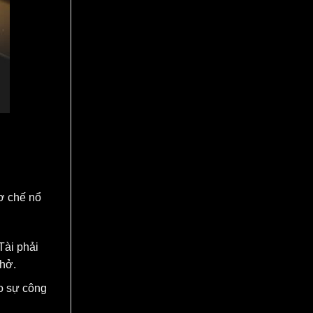
cơ chế nổ
Tài phải
thở.
ảo sự công