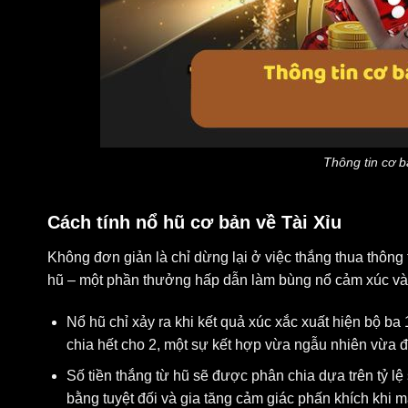
Thông tin cơ b
Cách tính nổ hũ cơ bản về Tài Xỉu
Không đơn giản là chỉ dừng lại ở việc thắng thua thông
hũ – một phần thưởng hấp dẫn làm bùng nổ cảm xúc và 
Nổ hũ chỉ xảy ra khi kết quả xúc xắc xuất hiện bộ ba
chia hết cho 2, một sự kết hợp vừa ngẫu nhiên vừa đ
Số tiền thắng từ hũ sẽ được phân chia dựa trên tỷ lệ
bằng tuyệt đối và gia tăng cảm giác phấn khích khi