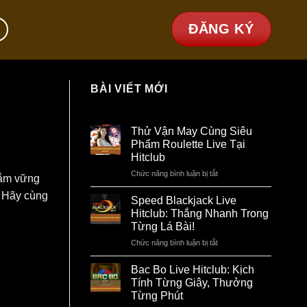
ĐĂNG KÝ
BÀI VIẾT MỚI
Thử Vận May Cùng Siêu
Phẩm Roulette Live Tại
Hitclub
Chức năng bình luận bị tắt
ở
nắm vững
Thử
. Hãy cùng
Vận
Speed Blackjack Live
May
Hitclub: Thắng Nhanh Trong
Cùng
Từng Lá Bài!
Siêu
Chức năng bình luận bị tắt
ở
Phẩm
Speed
Roulette
Blackjack
Live
Bac Bo Live Hitclub: Kịch
Live
Tại
Tính Từng Giây, Thưởng
Hitclub:
Hitclub
Từng Phút
Thắng