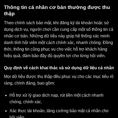
Thông tin cá nhân cơ bản thường được thu
thập
Theo chính sách bảo mật, khi đăng ký tài khoản hoặc sử
dụng dịch vụ, người chơi cần cung cấp một số thông tin cá
nhân cơ bản. Những dữ liệu này giúp hệ thống xác minh
danh tính hội viên một cách chính xác, nhanh chóng. Đồng
thời, thông tin cũng phục vụ cho việc hỗ trợ khách hàng
hiệu quả, đảm bảo đầy đủ quyền lợi cho từng hội viên.
Quy định về cách khai thác và sử dụng dữ liệu cá nhân
Mọi dữ liệu được thu thập đều phục vụ cho các mục tiêu rõ
ràng, chính đáng, bao gồm:
Hỗ trợ xử lý giao dịch nạp, rút tiền một cách nhanh
chóng, chính xác.
Xác thực tài khoản, tăng cường bảo mật cá nhân cho
hội viên.