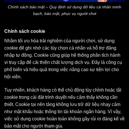
Chính sách bảo mật – Quy định sử dụng dữ liệu cá nhân minh
bạch, bảo mật, phục vụ người chơi
Chính sách cookie
Nhằm tối ưu hóa trải nghiệm của người chơi, sử dụng
cookie để ghi nhớ các tùy chọn cá nhân và hỗ trợ đăng
nhập tự động. Cookie cũng giúp hệ thống phân tích hành
vi truy cập để cải thiện chất lượng dịch vụ. Đây là công cụ
phổ biến và hiệu quả trong việc nâng cao sự tiện lợi cho
hội viên.
Tuy nhiên, khách hàng có thể chủ động tùy chỉnh hoặc tắt
cookie trong cài đặt trình duyệt nếu cảm thấy không cần
thiết. Cookie tại nền tảng không lưu trữ dữ liệu nhạy cảm
như mật khẩu hoặc thông tin tài khoản ngân hàng. Vì vậy,
việc sử dụng cookie hoàn toàn không gây rủi ro đáng kể về
bảo mật cho người tham gia.