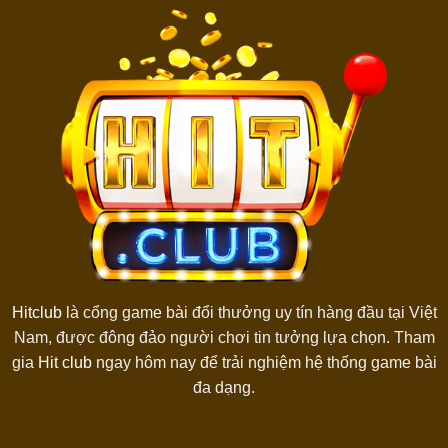
Hitclub
là cổng game bài đổi thưởng uy tín hàng đầu tại Việt
Nam, được đông đảo người chơi tin tưởng lựa chọn. Tham
gia
Hit club
ngay hôm nay để trải nghiệm hệ thống game bài
đa dạng.