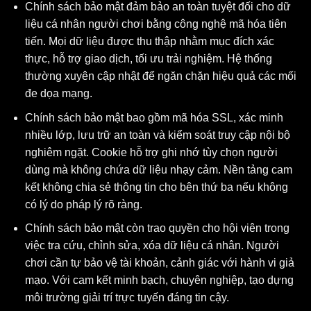
Chính sách bảo mật đảm bảo an toàn tuyệt đối cho dữ
liệu cá nhân người chơi bằng công nghệ mã hóa tiên
tiến. Mọi dữ liệu được thu thập nhằm mục đích xác
thực, hỗ trợ giao dịch, tối ưu trải nghiệm. Hệ thống
thường xuyên cập nhật để ngăn chặn hiệu quả các mối
đe dọa mạng.
Chính sách bảo mật bao gồm mã hóa SSL, xác minh
nhiều lớp, lưu trữ an toàn và kiểm soát truy cập nội bộ
nghiêm ngặt. Cookie hỗ trợ ghi nhớ tùy chọn người
dùng mà không chứa dữ liệu nhạy cảm. Nền tảng cam
kết không chia sẻ thông tin cho bên thứ ba nếu không
có lý do pháp lý rõ ràng.
Chính sách bảo mật còn trao quyền cho hội viên trong
việc tra cứu, chỉnh sửa, xóa dữ liệu cá nhân. Người
chơi cần tự bảo vệ tài khoản, cảnh giác với hành vi giả
mạo. Với cam kết minh bạch, chuyên nghiệp, tạo dựng
môi trường giải trí trực tuyến đáng tin cậy.