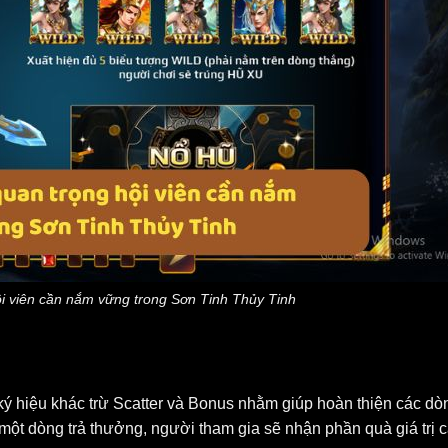
ội viên cần nắm vững trong Sơn Tinh Thủy Tinh
ký hiệu khác trừ Scatter và Bonus nhằm giúp hoàn thiện các dò
một dòng trả thưởng, người tham gia sẽ nhận phần quà giá trị 