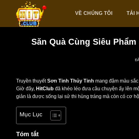
Bỏ
qua
VỀ CHÚNG TÔI
TẢI 
nội
dung
Săn Quà Cùng Siêu Phẩm S
Đ
Truyền thuyết
Sơn Tinh Thủy Tinh
mang đậm màu sắc hu
Giờ đây,
HitClub
đã khéo léo đưa câu chuyện ấy lên mộ
giản là được sống lại sử thi hùng tráng mà còn có cơ hội
Mục Lục
Tóm tắt