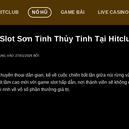
HITCLUB
NỔ HŨ
GAME BÀI
LIVE CASINO
lot Sơn Tinh Thủy Tinh Tại Hitcl
ĂNG VÀO
27/01/2026
BỞI
yền thoại dân gian, kể về cuộc chiến bất tận giữa núi rừng và
t tầm cao mới với game slot hấp dẫn, nơi thành viên sẽ không 
 rinh về vô số phần thưởng giá trị.