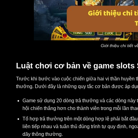
Giới thiệu chi tiết
Luật chơi cơ bản về game slots
Trước khi bước vào cuộc chiến giữa hai vị thần huyền th
thưởng. Dưới đây là những quy tắc cơ bản được áp dụng
Game sử dụng 20 dòng trả thưởng và các dòng này tín
hội chiến thắng hơn cho thành viên trong mỗi lần thao
Tổ hợp trả thưởng trên một dòng hợp lệ phải bắt đầu 
liên tiếp nhau và tuân thủ đúng trình tự quy định, n
dãy thông thường.