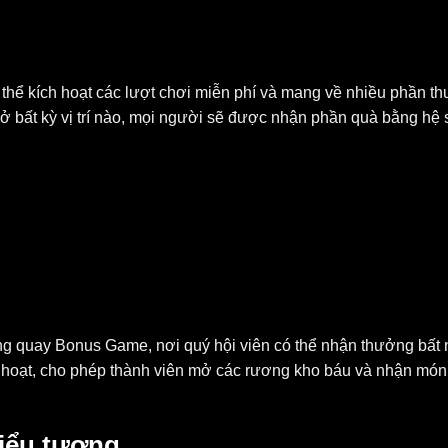
thể kích hoạt các lượt chơi miễn phí và mang về nhiều phần t
 ở bất kỳ vị trí nào, mọi người sẽ được nhận phần quà bằng hệ
vòng quay Bonus Game, nơi quý hội viên có thể nhận thưởng bất 
ch hoạt, cho phép thành viên mở các rương kho báu và nhận món
biểu tượng