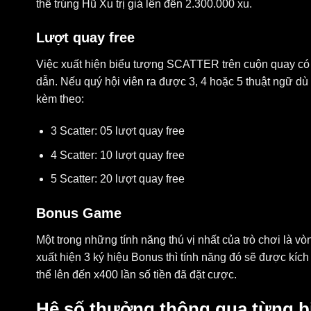
thể trúng Hũ Xu trị giá lên đến 2.300.000 xu.
Lượt quay free
Việc xuất hiện biểu tượng SCATTER trên cuộn quay có 
dẫn. Nếu quý hội viên ra được 3, 4 hoặc 5 thuật ngữ dù
kèm theo:
3 Scatter: 05 lượt quay free
4 Scatter: 10 lượt quay free
5 Scatter: 20 lượt quay free
Bonus Game
Một trong những tính năng thú vị nhất của trò chơi là 
xuất hiện 3 ký hiệu Bonus thì tính năng đó sẽ được kí
thể lên đến x400 lần số tiền đã đặt cược.
Hệ số thưởng thông qua từng 