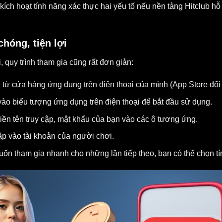
ch hoạt tính năng xác thực hai yếu tố nếu nền tảng Hitclub hỗ 
hóng, tiện lợi
 quy trình tham gia cũng rất đơn giản:
 từ cửa hàng ứng dụng trên điện thoại của mình (App Store đối 
vào biểu tượng ứng dụng trên điện thoại để bắt đầu sử dụng.
điền tên truy cập, mật khẩu của bạn vào các ô tương ứng.
ập vào tài khoản của người chơi.
ốn tham gia nhanh cho những lần tiếp theo, bạn có thể chọn tín