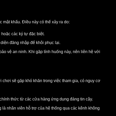
 mật khẩu. Điều này có thể xảy ra do:
hoặc các ký tự đặc biệt.
diện đăng nhập để khôi phục lại.
bảo vệ an ninh. Khi gặp tình huống này, nên liên hệ với
i chơi sẽ gặp khó khăn trong việc tham gia, có nguy cơ
chính thức từ các cửa hàng ứng dụng đáng tin cậy.
ng là nhân viên hỗ trợ của hệ thống qua các kênh không