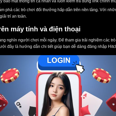
ý bảo mật thông tin cá nhân và luôn kiểm tra đúng link chính th
 phá các trò chơi đổi thưởng hấp dẫn trên nền tảng. Với nhữn
ải trí an toàn.
ên máy tính và điện thoại
àng nghìn người chơi mỗi ngày. Để tham gia trải nghiệm các trò
ới đây là hướng dẫn chi tiết giúp bạn dễ dàng đăng nhập Hitclu