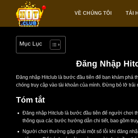
Bỏ
qua
VỀ CHÚNG TÔI
TẢI 
nội
dung
Mục Lục
Đăng Nhập Hit
Đăng nhập Hitclub là bước đầu tiên để bạn khám phá thế 
chóng truy cập vào tài khoản của mình. Đừng bỏ lỡ trải
Tóm tắt
Đăng nhập Hitclub là bước đầu tiên để người chơi tha
thông qua các bước hướng dẫn chi tiết, bao gồm truy
Người chơi thường gặp phải một số lỗi khi đăng nhập 