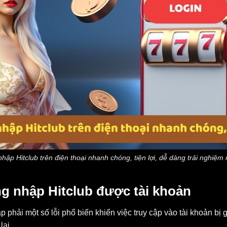
hập Hitclub trên điện thoại nhanh chóng, tiện lợi, dễ dàng trải nghiệm 
g nhập Hitclub được tài khoản
ặp phải một số lỗi phổ biến khiến việc truy cập vào tài khoản 
lại.