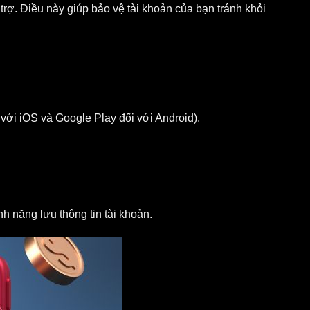
trợ. Điều này giúp bảo vệ tài khoản của bạn tránh khỏi
với iOS và Google Play đối với Android).
h năng lưu thông tin tài khoản.