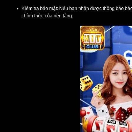
Kiểm tra bảo mật: Nếu bạn nhận được thông báo bảo 
chính thức của nền tảng.