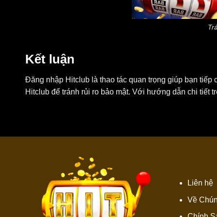
Tr
Kết luận
Đăng nhập Hitclub là thao tác quan trọng giúp bạn tiếp 
Hitclub để tránh rủi ro bảo mật. Với hướng dẫn chi tiết t
Liên hệ
Về Chún
Chính S