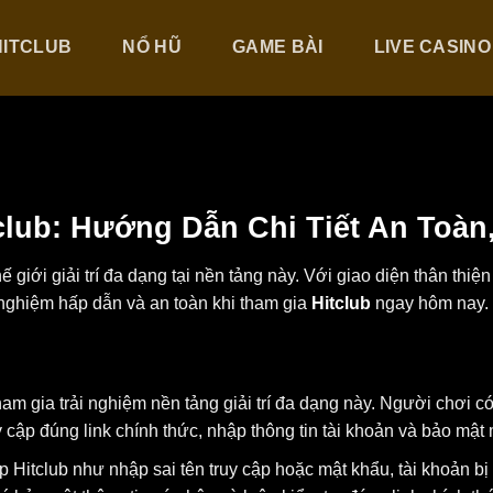
HITCLUB
NỔ HŨ
GAME BÀI
LIVE CASINO
club: Hướng Dẫn Chi Tiết An Toà
giới giải trí đa dạng tại nền tảng này. Với giao diện thân thiệ
 nghiệm hấp dẫn và an toàn khi tham gia
Hitclub
ngay hôm nay.
m gia trải nghiệm nền tảng giải trí đa dạng này. Người chơi có 
 cập đúng link chính thức, nhập thông tin tài khoản và bảo mật 
Hitclub như nhập sai tên truy cập hoặc mật khẩu, tài khoản bị 